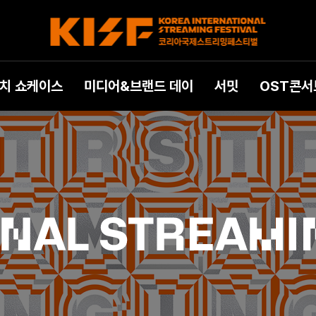
치 쇼케이스
미디어&브랜드 데이
서밋
OST콘서