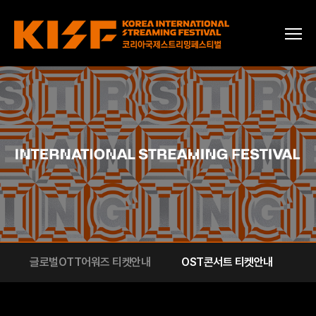
글로벌OTT어워즈 티켓안내
OST콘서트 티켓안내
시