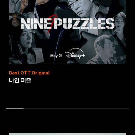
Best Asian Contents
화외지의