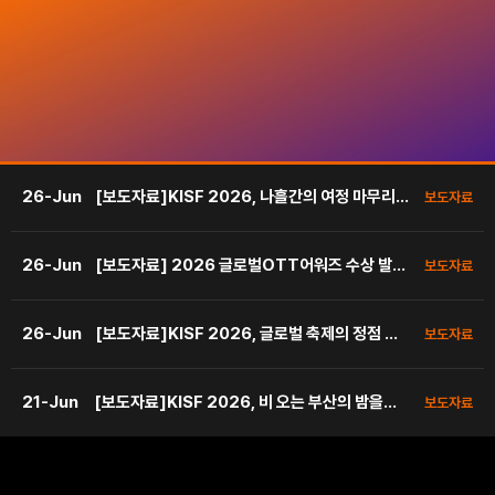
26-Jun
[보도자료]KISF 2026, 나흘간의 여정 마무리…
보도자료
산업·기술과 콘텐츠·관객 잇다
26-Jun
[보도자료] 2026 글로벌OTT어워즈 수상 발
보도자료
표! 베스트 크리에이티브 <은중과 상연>,주연배
우상 <태양을 보지 않았다면> 쩡징화·<레이디 두
26-Jun
[보도자료]KISF 2026, 글로벌 축제의 정점 찍
아> 신혜선! ,
보도자료
은 3일차 하이라이트 공개!
21-Jun
[보도자료]KISF 2026, 비 오는 부산의 밤을
보도자료
OST 선율로 채우다